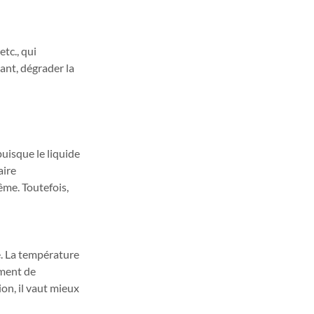
tc., qui 
ant, dégrader la 
puisque le liquide 
aire 
ême. Toutefois, 
. La température 
ement de 
on, il vaut mieux 