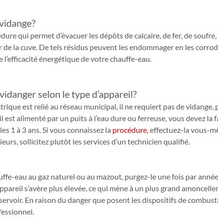
 vidange?
ure qui permet d’évacuer les dépôts de calcaire, de fer, de soufre, e
ur de la cuve. De tels résidus peuvent les endommager en les corrod
re l’efficacité énergétique de votre chauffe-eau.
vidanger selon le type d’appareil?
trique est relié au réseau municipal, il ne requiert pas de vidange, 
s’il est alimenté par un puits à l’eau dure ou ferreuse, vous devez la f
les 1 à 3 ans. Si vous connaissez la 
procédure
, effectuez-la vous-m
eurs, sollicitez plutôt les services d’un technicien qualifié.
ffe-eau au gaz naturel ou au mazout, purgez-le une fois par année
appareil s’avère plus élevée, ce qui mène à un plus grand amoncell
ervoir. En raison du danger que posent les dispositifs de combusti
fessionnel.