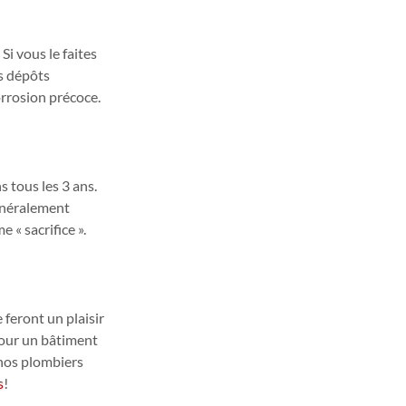
i vous le faites 
s dépôts 
orrosion précoce.
 tous les 3 ans. 
généralement 
 « sacrifice ».
feront un plaisir 
pour un bâtiment 
nos plombiers 
s
!