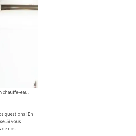
n chauffe-eau. 
s questions! En 
e. Si vous 
 de nos 