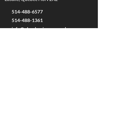
514-488-6577
514-488-1361
info@plomberienormand.ca
Licence
RBQ
:
1367-9279-85
Heures d'ouverture
Du lundi au vendredi de 7 h à 17 h
Fermés les samedis et les dimanches
Pour la clientèle établie :
Urgences 24 heures sur 24, 7 jours sur 7
Zone de service