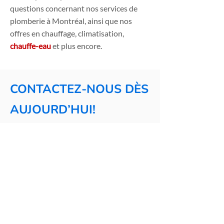
questions concernant nos services de
plomberie à Montréal, ainsi que nos
offres en chauffage, climatisation,
chauffe-eau
et plus encore.
CONTACTEZ-NOUS DÈS
AUJOURD’HUI!
Votre satisfaction est notre priorité. Que
vous ayez un problème urgent ou un
projet de rénovation, Plomberie
Chauffage Normand est votre partenaire
de confiance pour tous vos besoins en
services de plomberie à Montréal.
Remplissez le formulaire ci-dessous ou
appelez-nous au
514-488-6577
. Nous