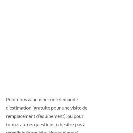
Contactez Plomberie
Chauffage Normand :
Experts en services
de plomberie,
chauffage et
climatisation à
Montréal
Pour nous acheminer une demande
d'estimation (gratuite pour une visite de
remplacement d’équipement), ou pour
toutes autres questions, n'hésitez pas à
remplir le formulaire électronique ci-